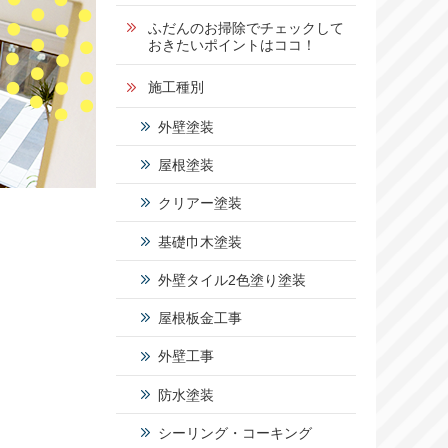
1
ふだんのお掃除でチェックして
おきたいポイントはココ！
5
施工種別
2
外壁塗装
-
屋根塗装
5
0
クリアー塗装
基礎巾木塗装
営業時
間：
外壁タイル2色塗り塗装
9:00～
17:00
屋根板金工事
定休
日：
外壁工事
日曜
日・祝
防水塗装
日
シーリング・コーキング