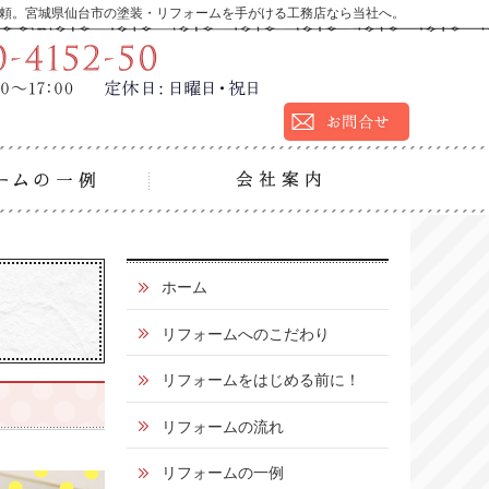
頼。宮城県仙台市の塗装・リフォームを手がける工務店なら当社へ。
9:00～17:00
定休
営業時間：
日：
日曜日・祝日
の流れ
リフォームの一例
会社
0
ホーム
1
リフォームへのこだわり
2
リフォームをはじめる前に！
0
リフォームの流れ
-
4
リフォームの一例