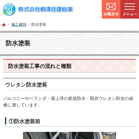
9:00～
営業時間：
確かな技術と信頼。宮城県仙台市の塗装・リフォームを手がける工務店なら当社へ
宮城県仙台市の塗装・リフォームなら工務店の相澤住建総業
ホーム
施工種別
防
ホーム
施工種別
防水塗装
防水塗装
防水塗装工事の流れと種類
ウレタン防水塗装
バルコニーやベランダ・屋上等の新規防水・既存ウレタン防水の改
修に適しています。
①防水塗装前