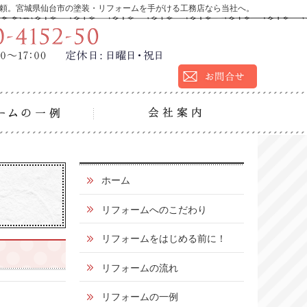
頼。宮城県仙台市の塗装・リフォームを手がける工務店なら当社へ。
9:00～17:00
定休
営業時間：
日：
日曜日・祝日
の流れ
リフォームの一例
会社
0
ホーム
1
リフォームへのこだわり
2
リフォームをはじめる前に！
0
リフォームの流れ
-
4
リフォームの一例