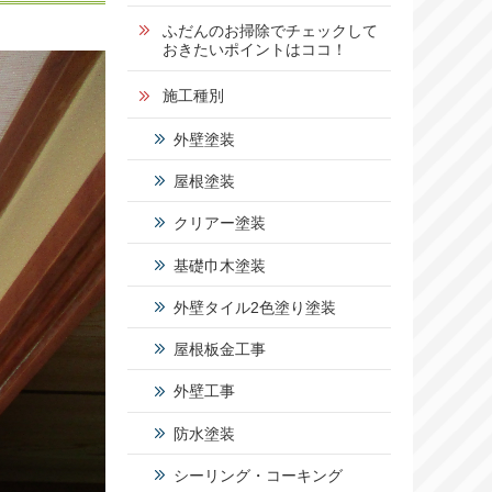
1
ふだんのお掃除でチェックして
おきたいポイントはココ！
5
施工種別
2
外壁塗装
-
屋根塗装
5
0
クリアー塗装
基礎巾木塗装
営業時
間：
外壁タイル2色塗り塗装
9:00～
17:00
屋根板金工事
定休
日：
外壁工事
日曜
日・祝
防水塗装
日
シーリング・コーキング