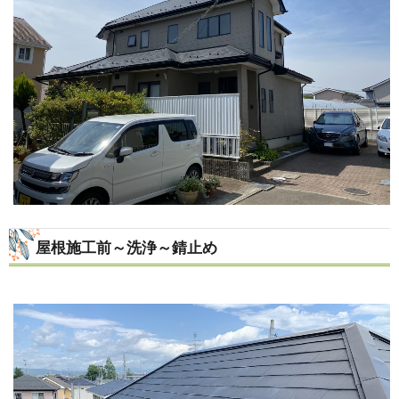
屋根施工前～洗浄～錆止め