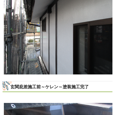
玄関庇差施工前～ケレン～塗装施工完了