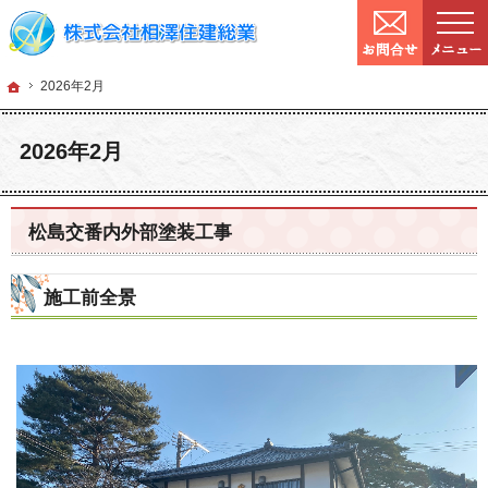
9:00～
営業時間：
確かな技術と信頼。宮城県仙台市の塗装・リフォームを手がける工務店なら当社へ
宮城県仙台市の塗装・リフォームなら工務店の相澤住建総業
ホーム
2026年2月
ホーム
2026年2月
2026年2月
松島交番内外部塗装工事
施工前全景