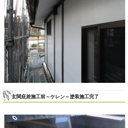
玄関庇差施工前～ケレン～塗装施工完了