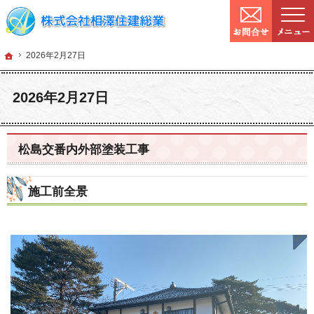
9:00～
営業時間：
確かな技術と信頼。宮城県仙台市の塗装・リフォームを手がける工務店なら当社へ
宮城県仙台市の塗装・リフォームなら工務店の相澤住建総業
ホーム
2026年2月27日
ホーム
2026年2月27日
2026年2月27日
松島交番内外部塗装工事
施工前全景