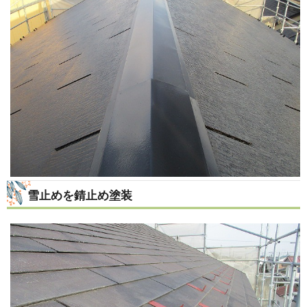
雪止めを錆止め塗装