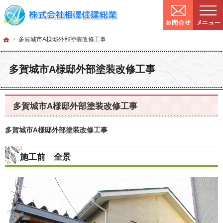
9:00～
営業時間：
確かな技術と信頼。宮城県仙台市の塗装・リフォームを手がける工務店なら当社へ
宮城県仙台市の塗装・リフォームなら工務店の相澤住建総業
ホーム
多賀城市A様邸
ホーム
多賀城市A様邸外部塗装改修工事
多賀城市A様邸外部塗装改修工事
多賀城市A様邸外部塗装改修工事
多賀城市A様邸外部塗装改修工事
施工前 全景