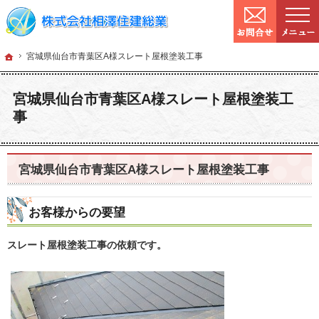
9:00～
営業時間：
確かな技術と信頼。宮城県仙台市の塗装・リフォームを手がける工務店なら当社へ
宮城県仙台市の塗装・リフォームなら工務店の相澤住建総業
ホーム
宮城県仙台市青
ホーム
宮城県仙台市青葉区A様スレート屋根塗装工事
宮城県仙台市青葉区A様スレート屋根塗装工
事
宮城県仙台市青葉区A様スレート屋根塗装工事
お客様からの要望
スレート屋根塗装工事の依頼です。