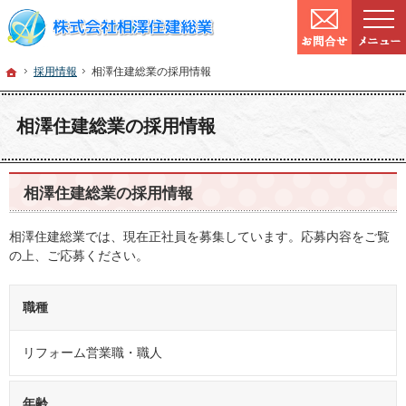
9:00～
営業時間：
確かな技術と信頼。宮城県仙台市の塗装・リフォームを手がける工務店なら当社へ
宮城県仙台市の塗装・リフォームなら工務店の相澤住建総業
ホーム
採用情報
相
ホーム
採用情報
相澤住建総業の採用情報
相澤住建総業の採用情報
相澤住建総業の採用情報
相澤住建総業では、現在正社員を募集しています。応募内容をご覧
の上、ご応募ください。
職種
リフォーム営業職・職人
年齢