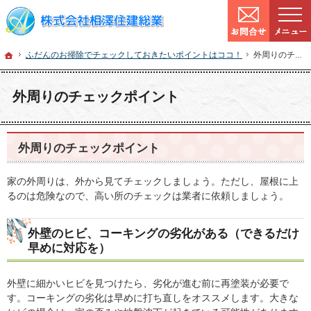
9:00～
営業時間：
確かな技術と信頼。宮城県仙台市の塗装・リフォームを手がける工務店なら当社へ
宮城県仙台市の塗装・リフォームなら工務店の相澤住建総業
ホーム
ふだんのお掃
ホーム
ふだんのお掃除でチェックしておきたいポイントはココ！
外周りのチェックポイント
外周りのチェックポイント
外周りのチェックポイント
家の外周りは、外から見てチェックしましょう。ただし、屋根に上
るのは危険なので、高い所のチェックは業者に依頼しましょう。
外壁のヒビ、コーキングの劣化がある（できるだけ
早めに対応を）
外壁に細かいヒビを見つけたら、劣化が進む前に再塗装が必要で
す。コーキングの劣化は早めに打ち直しをオススメします。大きな