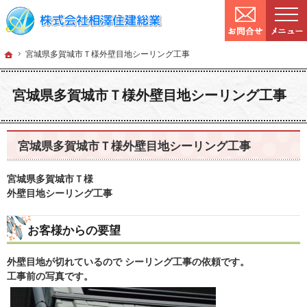
9:00～
営業時間：
確かな技術と信頼。宮城県仙台市の塗装・リフォームを手がける工務店なら当社へ
宮城県仙台市の塗装・リフォームなら工務店の相澤住建総業
ホーム
宮城県多賀城
ホーム
宮城県多賀城市Ｔ様外壁目地シーリング工事
宮城県多賀城市Ｔ様外壁目地シーリング工事
宮城県多賀城市Ｔ様外壁目地シーリング工事
宮城県多賀城市Ｔ様
外壁目地シーリング工事
お客様からの要望
外壁目地が切れているので
シーリング工事の依頼です。
工事前の写真です。