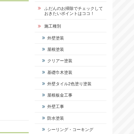
1
ふだんのお掃除でチェックして
おきたいポイントはココ！
5
施工種別
2
外壁塗装
-
屋根塗装
5
0
クリアー塗装
基礎巾木塗装
営業時
間：
外壁タイル2色塗り塗装
9:00～
17:00
屋根板金工事
定休
日：
外壁工事
日曜
日・祝
防水塗装
日
シーリング・コーキング