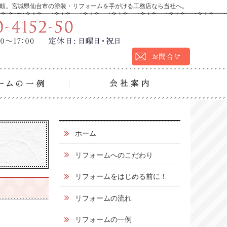
頼。宮城県仙台市の塗装・リフォームを手がける工務店なら当社へ。
9:00～17:00
定休
営業時間：
日：
日曜日・祝日
の流れ
リフォームの一例
会社
0
ホーム
1
リフォームへのこだわり
2
リフォームをはじめる前に！
0
リフォームの流れ
-
4
リフォームの一例