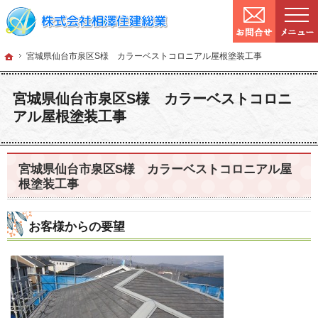
9:00～
営業時間：
確かな技術と信頼。宮城県仙台市の塗装・リフォームを手がける工務店なら当社へ
宮城県仙台市の塗装・リフォームなら工務店の相澤住建総業
ホーム
宮城県仙台市泉
ホーム
宮城県仙台市泉区S様 カラーベストコロニアル屋根塗装工事
宮城県仙台市泉区S様 カラーベストコロニ
アル屋根塗装工事
宮城県仙台市泉区S様 カラーベストコロニアル屋
根塗装工事
お客様からの要望