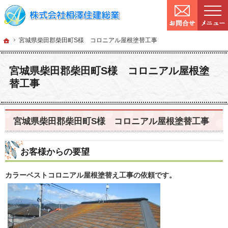
9:00～
営業時間：
確かな技術と信頼。宮城県仙台市の塗装・リフォームを手がける工務店なら当社へ
宮城県仙台市の塗装・リフォームなら工務店の相澤住建総業
ホーム
宮城県柴田郡柴
ホーム
宮城県柴田郡柴田町S様 コロニアル屋根塗替工事
宮城県柴田郡柴田町S様 コロニアル屋根塗
替工事
宮城県柴田郡柴田町S様 コロニアル屋根塗替工事
お客様からの要望
カラーベストコロニアル屋根塗替え工事の依頼です。