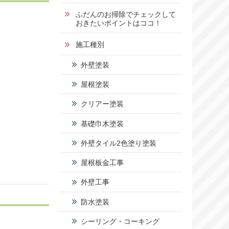
1
ふだんのお掃除でチェックして
おきたいポイントはココ！
5
施工種別
2
外壁塗装
-
屋根塗装
5
0
クリアー塗装
基礎巾木塗装
営業時
間：
外壁タイル2色塗り塗装
9:00～
17:00
屋根板金工事
定休
日：
外壁工事
日曜
日・祝
防水塗装
日
シーリング・コーキング