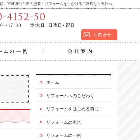
頼。宮城県仙台市の塗装・リフォームを手がける工務店なら当社へ。
9:00～17:00
定休
営業時間：
日：
日曜日・祝日
の流れ
リフォームの一例
会社
0
ホーム
1
リフォームへのこだわり
2
リフォームをはじめる前に！
0
リフォームの流れ
-
4
リフォームの一例