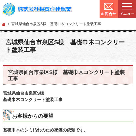
9:00～
営業時間：
確かな技術と信頼。宮城県仙台市の塗装・リフォームを手がける工務店なら当社へ
宮城県仙台市の塗装・リフォームなら工務店の相澤住建総業
ホーム
宮城県仙台市泉
ホーム
宮城県仙台市泉区S様 基礎巾木コンクリート塗装工事
宮城県仙台市泉区S様 基礎巾木コンクリー
ト塗装工事
宮城県仙台市泉区S様 基礎巾木コンクリート塗装
工事
宮城県仙台市泉区S様
基礎巾木コンクリート塗装工事
お客様からの要望
基礎巾木のシミ汚れのため塗装の依頼です。