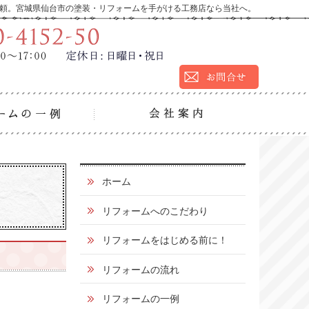
頼。宮城県仙台市の塗装・リフォームを手がける工務店なら当社へ。
9:00～17:00
定休
営業時間：
日：
日曜日・祝日
の流れ
リフォームの一例
会社
0
ホーム
1
リフォームへのこだわり
2
リフォームをはじめる前に！
0
リフォームの流れ
-
4
リフォームの一例