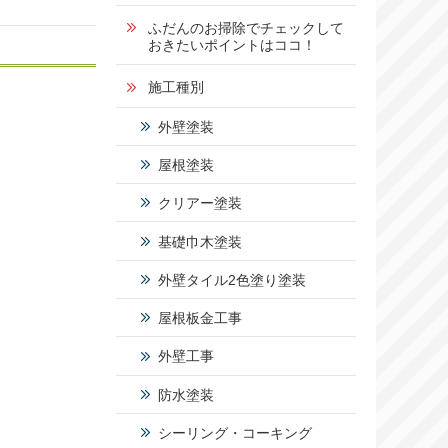
1
ふだんのお掃除でチェックして
おきたいポイントはココ！
5
施工種別
2
外壁塗装
-
屋根塗装
5
0
クリアー塗装
基礎巾木塗装
営業時
間：
外壁タイル2色塗り塗装
9:00～
17:00
屋根板金工事
定休
日：
外壁工事
日曜
日・祝
防水塗装
日
シーリング・コーキング