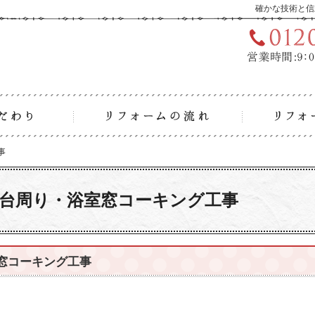
確かな技術と信
リフォームへのこだわり
リフォーム
事
事
し台周り・浴室窓コーキング工事
窓コーキング工事