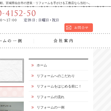
頼。宮城県仙台市の塗装・リフォームを手がける工務店なら当社へ。
9:00～17:00
定休
営業時間：
日：
日曜日・祝日
の流れ
リフォームの一例
会社
0
ホーム
1
リフォームへのこだわり
2
リフォームをはじめる前に！
0
リフォームの流れ
-
4
リフォームの一例