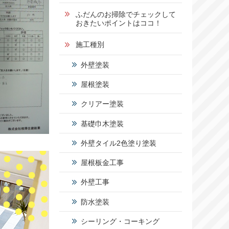
1
ふだんのお掃除でチェックして
おきたいポイントはココ！
5
施工種別
2
外壁塗装
-
屋根塗装
5
0
クリアー塗装
基礎巾木塗装
営業時
間：
外壁タイル2色塗り塗装
9:00～
17:00
屋根板金工事
定休
日：
外壁工事
日曜
日・祝
防水塗装
日
シーリング・コーキング