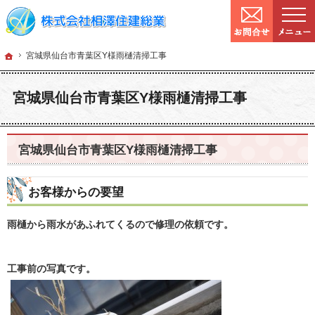
9:00～
営業時間：
確かな技術と信頼。宮城県仙台市の塗装・リフォームを手がける工務店なら当社へ
宮城県仙台市の塗装・リフォームなら工務店の相澤住建総業
ホーム
宮城県仙台市青
ホーム
宮城県仙台市青葉区Y様雨樋清掃工事
宮城県仙台市青葉区Y様雨樋清掃工事
宮城県仙台市青葉区Y様雨樋清掃工事
お客様からの要望
雨樋から雨水があふれてくるので修理の依頼です。
工事前の写真です。